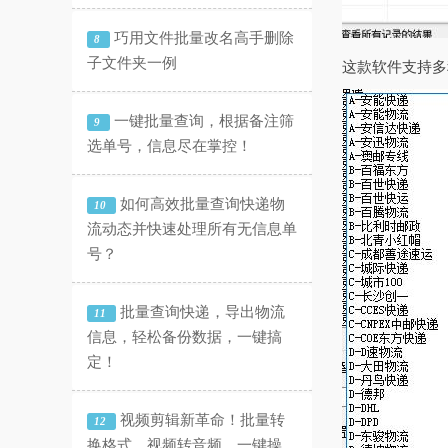
巧用文件批量改名高手删除
8
子文件夹一例
这款软件支持多
一键批量查询，根据备注筛
9
选单号，信息尽在掌控！
如何高效批量查询快递物
10
流动态并快速处理所有无信息单
号？
批量查询快递，导出物流
11
信息，轻松备份数据，一键搞
定！
视频剪辑新革命！批量转
12
换格式、视频转音频，一键操