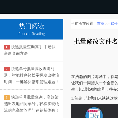
当前所在位置：
首页
>>
软件
热门阅读
Popular Reading
批量修改文件名
快递批量查询高手 中通快
1
递新查询方法
快递单号批量高效查询利
2
器，智能排序轻松掌握发出物流
在浩瀚的图片海洋中，你
时间，一键解决繁琐管理难题！
让我们一同踏入一个全新
生，以1到50的编号，整
快递单号批量查询，高效筛
3
1.首先，让我们来谈谈这
选出发地相同单号，轻松实现物
流信息高效管理与追踪新体验！