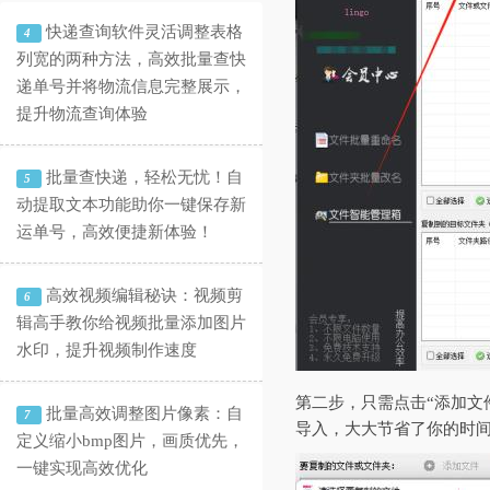
快递查询软件灵活调整表格
4
列宽的两种方法，高效批量查快
递单号并将物流信息完整展示，
提升物流查询体验
批量查快递，轻松无忧！自
5
动提取文本功能助你一键保存新
运单号，高效便捷新体验！
高效视频编辑秘诀：视频剪
6
辑高手教你给视频批量添加图片
水印，提升视频制作速度
第二步，只需点击“添加文
批量高效调整图片像素：自
7
导入，大大节省了你的时
定义缩小bmp图片，画质优先，
一键实现高效优化