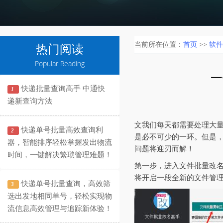
当前所在位置：
首页
>>
软件
热门阅读
Popular Reading
一
快递批量查询高手 中通快
1
递新查询方法
文我们每天都需要处理大
快递单号批量高效查询利
2
是必不可少的一环。但是
器，智能排序轻松掌握发出物流
问题将迎刃而解！
时间，一键解决繁琐管理难题！
第一步，进入文件批量改名
将开启一段全新的文件管
快递单号批量查询，高效筛
3
选出发地相同单号，轻松实现物
流信息高效管理与追踪新体验！