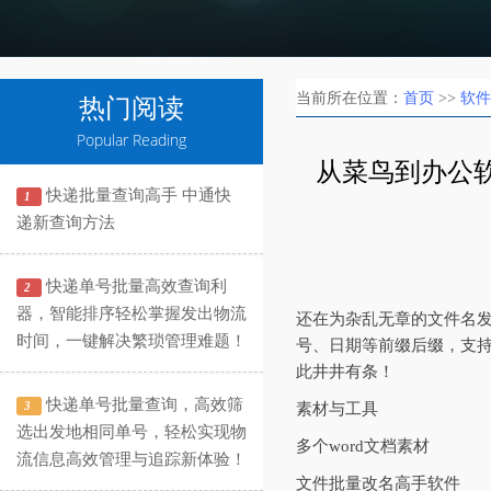
当前所在位置：
首页
>>
软件
热门阅读
Popular Reading
从菜鸟到办公软
快递批量查询高手 中通快
1
递新查询方法
快递单号批量高效查询利
2
器，智能排序轻松掌握发出物流
还在为杂乱无章的文件名
时间，一键解决繁琐管理难题！
号、日期等前缀后缀，支
此井井有条！
快递单号批量查询，高效筛
3
素材与工具
选出发地相同单号，轻松实现物
多个word文档素材
流信息高效管理与追踪新体验！
文件批量改名高手软件