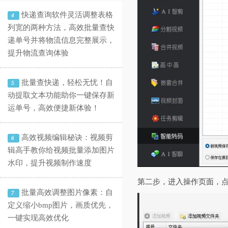
快递查询软件灵活调整表格
4
列宽的两种方法，高效批量查快
递单号并将物流信息完整展示，
提升物流查询体验
批量查快递，轻松无忧！自
5
动提取文本功能助你一键保存新
运单号，高效便捷新体验！
高效视频编辑秘诀：视频剪
6
辑高手教你给视频批量添加图片
水印，提升视频制作速度
第二步，进入操作页面，点
批量高效调整图片像素：自
7
定义缩小bmp图片，画质优先，
一键实现高效优化