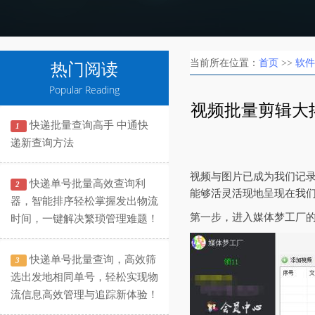
当前所在位置：
首页
>>
软件
热门阅读
Popular Reading
视频批量剪辑大揭
快递批量查询高手 中通快
1
递新查询方法
视频与图片已成为我们记
快递单号批量高效查询利
2
能够活灵活现地呈现在我们
器，智能排序轻松掌握发出物流
第一步，进入媒体梦工厂
时间，一键解决繁琐管理难题！
快递单号批量查询，高效筛
3
选出发地相同单号，轻松实现物
流信息高效管理与追踪新体验！