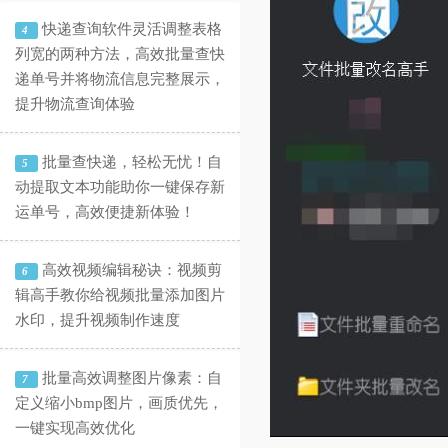
快递查询软件灵活调整表格
4
列宽的两种方法，高效批量查快
递单号并将物流信息完整展示，
提升物流查询体验
批量查快递，轻松无忧！自
5
动提取文本功能助你一键保存新
运单号，高效便捷新体验！
高效视频编辑秘诀：视频剪
6
辑高手教你给视频批量添加图片
水印，提升视频制作速度
批量高效调整图片像素：自
7
定义缩小bmp图片，画质优先，
一键实现高效优化