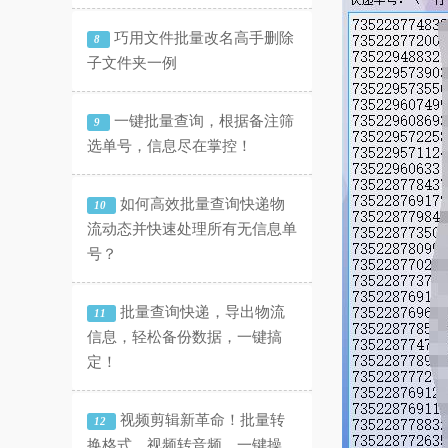
巧用文件批量改名高手删除
8
子文件夹一例
一键批量查询，根据备注筛
9
选单号，信息尽在掌控！
如何高效批量查询快递物
10
流动态并快速处理所有无信息单
号？
批量查询快递，导出物流
11
信息，轻松备份数据，一键搞
定！
视频剪辑新革命！批量转
12
换格式、视频转音频，一键操