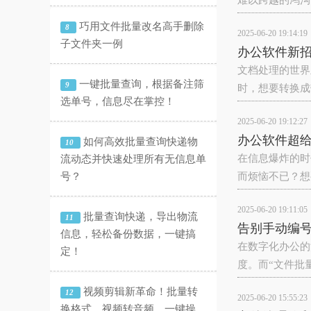
难以跨越的鸿沟
巧用文件批量改名高手删除
8
2025-06-20 19:14:19
子文件夹一例
办公软件新招：
文档处理的世界
一键批量查询，根据备注筛
9
时，想要转换成带有
选单号，信息尽在掌控！
2025-06-20 19:12:27
办公软件超
如何高效批量查询快递物
10
在信息爆炸的时
流动态并快速处理所有无信息单
号？
而烦恼不已？想
2025-06-20 19:11:05
批量查询快递，导出物流
11
告别手动编
信息，轻松备份数据，一键搞
在数字化办公的
定！
度。而“文件批
视频剪辑新革命！批量转
12
2025-06-20 15:55:23
换格式、视频转音频，一键操