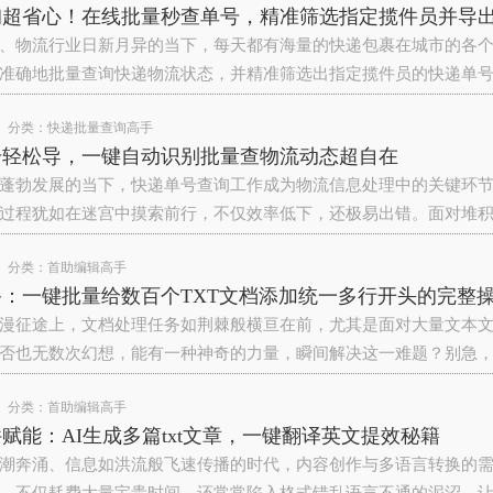
询超省心！在线批量秒查单号，精准筛选指定揽件员并导
、物流行业日新月异的当下，每天都有海量的快递包裹在城市的各
准确地批量查询快递物流状态，并精准筛选出指定揽件员的快递单
分类：
快递批量查询高手
号轻松导，一键自动识别批量查物流动态超自在
蓬勃发展的当下，快递单号查询工作成为物流信息处理中的关键环
过程犹如在迷宫中摸索前行，不仅效率低下，还极易出错。面对堆
分类：
首助编辑高手
：一键批量给数百个TXT文档添加统一多行开头的完整
漫征途上，文档处理任务如荆棘般横亘在前，尤其是面对大量文本
否也无数次幻想，能有一种神奇的力量，瞬间解决这一难题？别急
分类：
首助编辑高手
赋能：AI生成多篇txt文章，一键翻译英文提效秘籍
潮奔涌、信息如洪流般飞速传播的时代，内容创作与多语言转换的