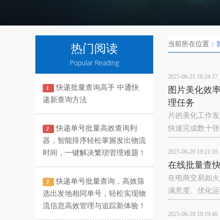
当前所在位置：
热门阅读
Popular Reading
2025-06-21 16:24:37
快递批量查询高手 中通快
1
图片美化效
递新查询方法
理任务
片的美化工作发
快递单号批量高效查询利
快速完成数十张
2
器，智能排序轻松掌握发出物流
2025-06-20 19:21:10
时间，一键解决繁琐管理难题！
在线批量查
在电商交易如火
快递单号批量查询，高效筛
3
满意度、优化运
选出发地相同单号，轻松实现物
流信息高效管理与追踪新体验！
2025-06-20 19:19:46