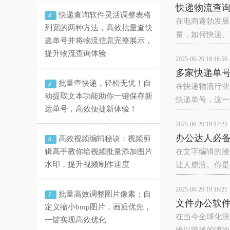
快递物流查
快递查询软件灵活调整表格
4
在电商蓬勃发展
列宽的两种方法，高效批量查快
量，如何快速、
递单号并将物流信息完整展示，
提升物流查询体验
2025-06-20 19:18:50
多家快递单
批量查快递，轻松无忧！自
5
在快递物流行业
动提取文本功能助你一键保存新
快递单号，这一
运单号，高效便捷新体验！
2025-06-20 19:17:25
办公达人必备
高效视频编辑秘诀：视频剪
6
辑高手教你给视频批量添加图片
在文字编辑的漫
水印，提升视频制作速度
让人崩溃。你是
2025-06-20 19:16:21
批量高效调整图片像素：自
7
文件办公软件
定义缩小bmp图片，画质优先，
在当今全球化浪
一键实现高效优化