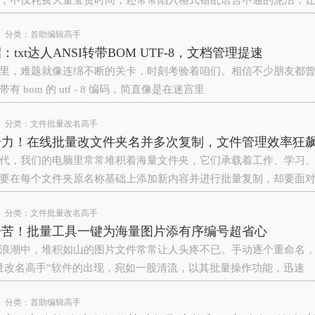
，不仅耗费大量宝贵时间，还常常陷入格式错乱语言不通的泥沼，
分类：
首助编辑高手
txt达人ANSI转带BOM UTF-8，文档管理提速
里，难题就像连绵不断的关卡，时刻考验着咱们。相信不少朋友都曾在
 bom 的 utf - 8 编码，简直像是在迷宫里
分类：
文件批量改名高手
给力！在线批量改文件夹名并多次复制，文件管理效率狂
代，我们的电脑里常常堆积着海量文件夹，它们承载着工作、学习
要在每个文件夹原名称基础上添加新内容并进行批量复制，却要面
分类：
文件批量改名高手
号苦！批量工具一键为海量图片添有序编号超省心
浪潮中，堆积如山的图片文件常常让人头疼不已。手动逐个重命名
量改名高手”软件的出现，宛如一股清流，以其批量操作‌功能，迅速
分类：
首助编辑高手