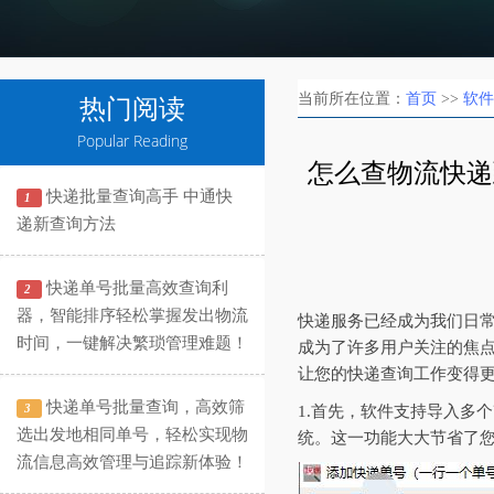
当前所在位置：
首页
>>
软件
热门阅读
Popular Reading
怎么查物流快递
快递批量查询高手 中通快
1
递新查询方法
快递单号批量高效查询利
2
器，智能排序轻松掌握发出物流
快递服务已经成为我们日
时间，一键解决繁琐管理难题！
成为了许多用户关注的焦
让您的快递查询工作变得
快递单号批量查询，高效筛
3
1.首先，软件支持导入多
选出发地相同单号，轻松实现物
统。这一功能大大节省了
流信息高效管理与追踪新体验！