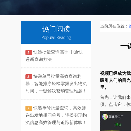
当前所在位置：
热门阅读
Popular Reading
一
快递批量查询高手 中通快
1
递新查询方法
视频已经成为我
快递单号批量高效查询利
2
吸引人们的目光
器，智能排序轻松掌握发出物流
里。
时间，一键解决繁琐管理难题！
首先，让我们来
项。点击它，你
快递单号批量查询，高效筛
3
选出发地相同单号，轻松实现物
流信息高效管理与追踪新体验！