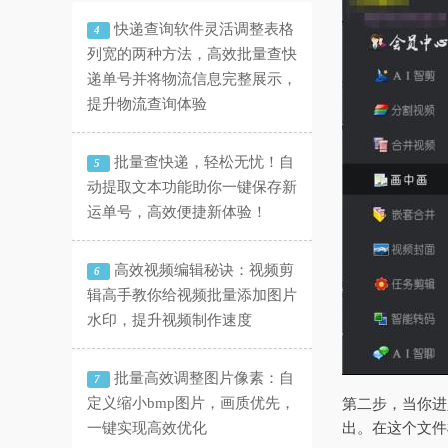
快递查询软件灵活调整表格
4
列宽的两种方法，高效批量查快
递单号并将物流信息完整展示，
提升物流查询体验
批量查快递，轻松无忧！自
5
动提取文本功能助你一键保存新
运单号，高效便捷新体验！
高效视频编辑秘诀：视频剪
6
辑高手教你给视频批量添加图片
水印，提升视频制作速度
批量高效调整图片像素：自
7
定义缩小bmp图片，画质优先，
第二步，当你进
一键实现高效优化
出。在这个文件