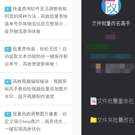
快递查询软件灵活调整表格
4
列宽的两种方法，高效批量查快
递单号并将物流信息完整展示，
提升物流查询体验
批量查快递，轻松无忧！自
5
动提取文本功能助你一键保存新
运单号，高效便捷新体验！
高效视频编辑秘诀：视频剪
6
辑高手教你给视频批量添加图片
水印，提升视频制作速度
批量高效调整图片像素：自
7
定义缩小bmp图片，画质优先，
一键实现高效优化