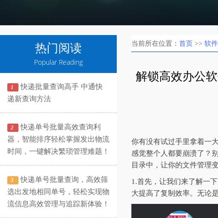
当前所在位置：
首页
>>
软件
热门阅读
Popular Reading
解锁高效办公软
快递批量查询高手 中通快
1
递新查询方法
快递单号批量高效查询利
2
器，智能排序轻松掌握发出物流
你有没有试过手里拿着一
时间，一键解决繁琐管理难题！
感觉整个人都要崩溃了？
目录中，让你的文件管理
快递单号批量查询，高效筛
3
1.首先，让我们来了解一
选出发地相同单号，轻松实现物
大提高了复制效率。无论
流信息高效管理与追踪新体验！